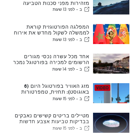
מזהירות מפני סכנות הטביעה
ב -
לפני 13 שעות
המפלגה הפורטוגזית קוראת
לממשלה לשקול מחדש את אירוח
המונדיאל במרוקו בשנת 2030
ב -
לפני 13 שעות
עקב משבר סעוטה
אחד מכל עשרה נכסי מגורים
הרשומים למכירה בפורטוגל נמכר
תוך פחות משבוע
ב -
לפני 14 שעות
מזג האוויר בפורטוגל היום (6
באוגוסט): תחזית, טמפרטורות
ולמה לצפות
ב -
לפני 15 שעות
מטיילים בריטים קשישים נאבקים
בבדיקות טביעות אצבע חדשות
של האיחוד האירופי
ב -
לפני 15 שעות