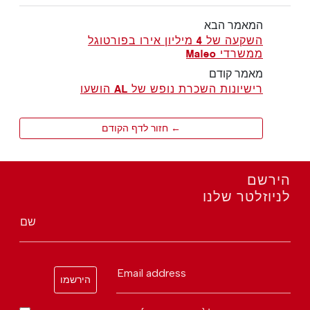
המאמר הבא
השקעה של 4 מיליון אירו בפורטוגל
ממשרדי Maleo
מאמר קודם
רישיונות השכרת נופש של AL הושעו
← חזור לדף הקודם
הירשם
לניוזלטר שלנו
שם
Email address
הירשמו