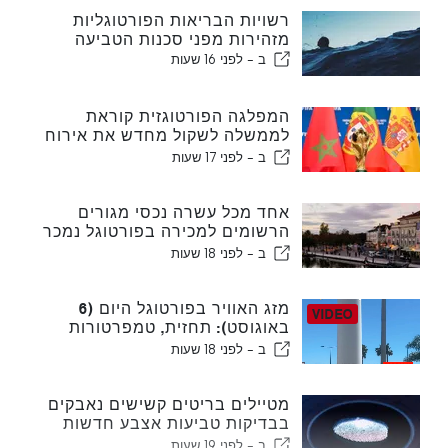
רשויות הבריאות הפורטוגליות
מזהירות מפני סכנות הטביעה
ב -
לפני 16 שעות
המפלגה הפורטוגזית קוראת
לממשלה לשקול מחדש את אירוח
המונדיאל במרוקו בשנת 2030
ב -
לפני 17 שעות
עקב משבר סעוטה
אחד מכל עשרה נכסי מגורים
הרשומים למכירה בפורטוגל נמכר
תוך פחות משבוע
ב -
לפני 18 שעות
מזג האוויר בפורטוגל היום (6
באוגוסט): תחזית, טמפרטורות
ולמה לצפות
ב -
לפני 18 שעות
מטיילים בריטים קשישים נאבקים
בבדיקות טביעות אצבע חדשות
של האיחוד האירופי
ב -
לפני 19 שעות