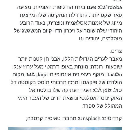
Cã³rdoba: פעם בירת הח'ליפות האומיית, מציעה
פאר שקט יותר. קתדרלת המזקיטה שלה מייצגת
מיזוג של אמנות אסלאמית ונוצרית, בעוד הרובע
היהודי שלה שומר על זיכרון הדו-קיום המשגשג של
מוסלמים, יהודים ונו
צרים.
מעבר לערים הגדולות הללו, אבני חן קטנות יותר
שופעות: רונדה: מונחת באופן דרמטי מעל ערוץ ענק.
Jaã©n: מוקף בעצי זית אינסופיים. MÃ ¡laga: מקום
הולדתו של פיקאסו ומרכז תרבותי תוסס בקוסטה דל
סול. CÃ ¡diz: העיר העתיקה שלו בולטת אל
האוקיינוס האטלנטי ונושאת הדים של העבר הימי
המהולל של ספרד.
קרדיטים: Unsplash; מחבר: טאיסיה קרסבה;