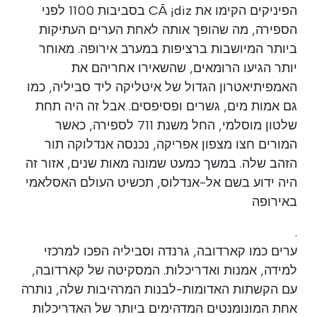
הפיניקים הקימו את CÃ ¡diz בסביבות 1100 לפני
הספירה, מה שהופך אותה לאחת הערים העתיקות
ביותר המיושבות ברציפות במערב אירופה. מאוחר
יותר הגיעו הרומאים, שהשאירו אחריהם את
האמפיתיאטרון הגדול של איטליקה ליד סביליה, כמו
גם אמות מים, גשרים ופסיפסים. אבל זה היה תחת
שלטון מוסלמי, החל משנת 711 לספירה, כאשר
המורים חצו מצפון אפריקה, נכנסה אנדלוקה תור
הזהב שלה. במשך כמעט שמונה מאות שנים, אזור זה
היה ידוע בשם אל-אנדלוס, תכשיט העולם האסלאמי
באירופה
.
ערים כמו קארדובה, גרנדה וסביליה הפכו למרכזי
למידה, אמנות ואדריכלות. המסקיטה של קארדובה,
עם הקשתות האדומות-לבנות המרהיבות שלה, נותרה
אחת המונומנטים המדהימים ביותר של האדריכלות