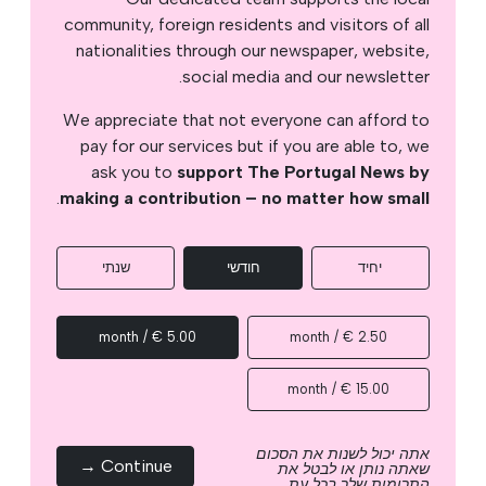
community, foreign residents and visitors of all
nationalities through our newspaper, website,
social media and our newsletter.
We appreciate that not everyone can afford to
pay for our services but if you are able to, we
ask you to
support The Portugal News by
.
making a contribution – no matter how small
יחיד
חודשי
שנתי
5.00 € / month
2.50 € / month
15.00 € / month
אתה יכול לשנות את הסכום
Continue →
שאתה נותן או לבטל את
התרומות שלך בכל עת.