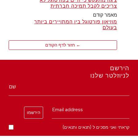
צ'גה מתעקש כי זרים בפורטוגל לא
צריכים לקבל תמיכה חברתית
מאמר קודם
מוזיאון פורטוגל בין המתויירים ביותר
בעולם
← חזור לדף הקודם
הירשם
לניוזלטר שלנו
שם
Email address
הירשמו
קראתי ואני מסכים ל {תנאים ותנאים}