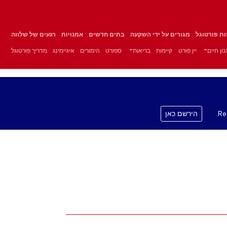
זות פורטוגל
מגורים על ידי השקעה
בתים חדשים
אמנויות
רגעים של שלווה
ון חיים
יין פורט
קיימות
בריאות
ספורט
הימורים
איגיימינג
מדריך פורטוגל
Re
הירשם כאן