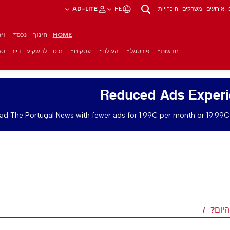
אירועים
משחקים
היכרויות
HE
AD-LITE
HOME
חינוך
נכס
וי
חדשות
פורטוגל
העולם
עסקים
נכס
להשקיע
דיור
סגנ
Reduced Ads Exper
ad The Portugal News with fewer ads for 1.99€ per month or 19.99€ 
היום?