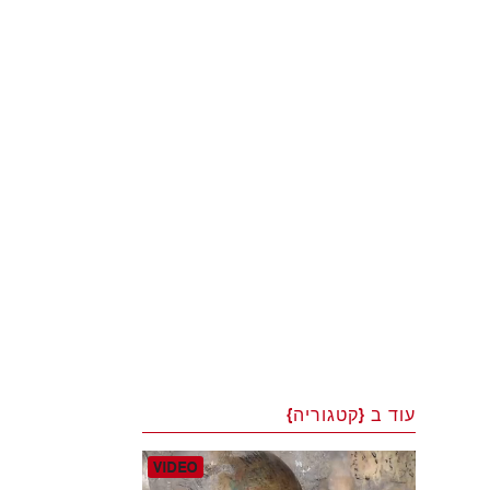
עוד ב {קטגוריה}