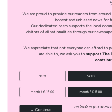
We are proud to provide our readers from around 
honest and unbiased news for fre
Our dedicated team supports the local commu
visitors of all nationalities through our newspap
We appreciate that not everyone can afford to pay
are able to, we ask you to
support The 
.
contribu
חודשי
שנתי
15.00 € / month
5.00 € / month
 שאתה נותן או לבטל את
Continue →