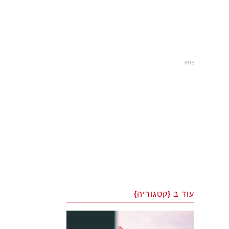
עוד ב {קטגוריה}