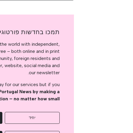
תמכו בחדשות פורטוגל
the world with independent,
e – both online and in print.
nity, foreign residents and
er, website, social media and
our newsletter.
 for our services but if you
Portugal News by making a
tion – no matter how small
יחיד