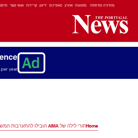
מהדורה מודפסת
מסווגות
אחרון
מאפיינים
ידיעון
קריירות
אנשי קשר
פרסם
ience
per year.
Home
תורי לילה של AIMA הובילו להתערבות המשטרה בליסבון