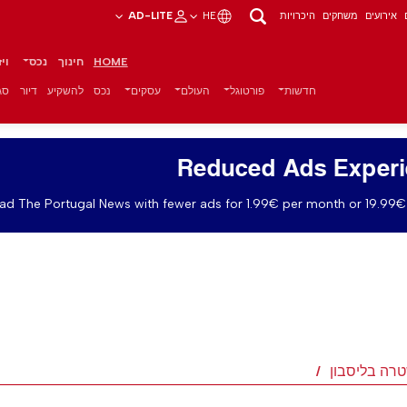
אירועים
משחקים
היכרויות
HE
AD-LITE
HOME
חינוך
נכס
וי
חדשות
פורטוגל
העולם
עסקים
נכס
להשקיע
דיור
סגנ
Reduced Ads Exper
ad The Portugal News with fewer ads for 1.99€ per month or 19.99€ 