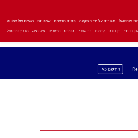
זות פורטוגל
מגורים על ידי השקעה
בתים חדשים
אמנויות
רגעים של שלווה
ון חיים
יין פורט
קיימות
בריאות
ספורט
הימורים
איגיימינג
מדריך פורטוגל
Re
הירשם כאן