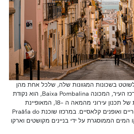
שוטט בשכונות המגוונות שלה, שלכל אחת מהן
אישיות ייחודית משלה. אזור מרכז העיר, המכונה Baixa Pombalina, הוא נקודת
התחלה טובה. זוהי יצירת מופת של תכנון עירוני מהמאה ה -18, המאופיינת
בכיכרות גדולות, רחובות סימטריים ואופנים קלאסיים. במרכזו שוכנת Praã§a do
ת על קו המים הממוסגרת על ידי בניינים מקושטים וארקו