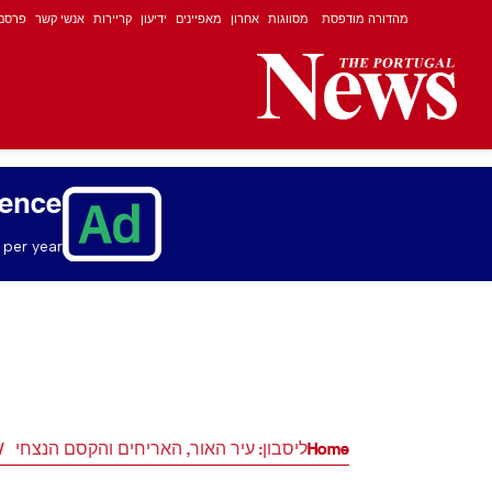
מהדורה מודפסת
מסווגות
אחרון
מאפיינים
ידיעון
קריירות
אנשי קשר
פרסם
ience
per year.
Home
ליסבון: עיר האור, האריחים והקסם הנצחי