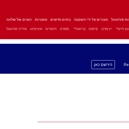
זות פורטוגל
מגורים על ידי השקעה
בתים חדשים
אמנויות
רגעים של שלווה
ון חיים
יין פורט
קיימות
בריאות
ספורט
הימורים
איגיימינג
מדריך פורטוגל
Re
הירשם כאן