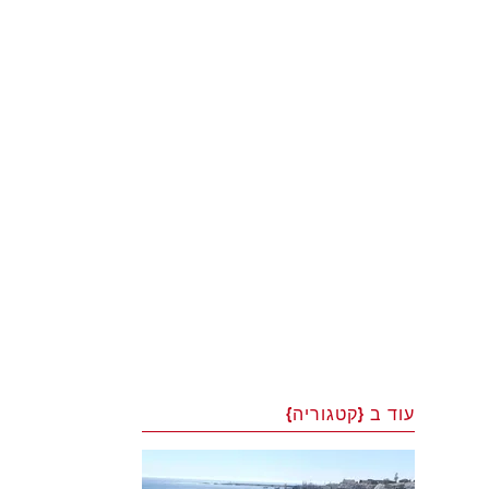
עוד ב {קטגוריה}