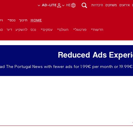
אירועים
משחקים
היכרויות
HE
AD-LITE
HOME
חינוך
נכס
וי
חדשות
פורטוגל
העולם
עסקים
נכס
להשקיע
דיור
סגנ
Reduced Ads Exper
ad The Portugal News with fewer ads for 1.99€ per month or 19.99€ 