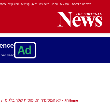
מהדורה מודפסת
מסווגות
אחרון
מאפיינים
ידיעון
קריירות
אנשי קשר
פרסם
ience
per year.
Home
הגן - לא המסעדה הטיפוסית שלך בלגוס