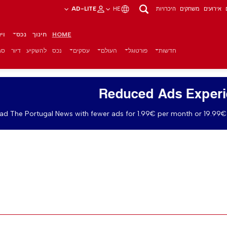
אירועים
משחקים
היכרויות
HE
AD-LITE
HOME
חינוך
נכס
וי
חדשות
פורטוגל
העולם
עסקים
נכס
להשקיע
דיור
סגנ
Reduced Ads Exper
ad The Portugal News with fewer ads for 1.99€ per month or 19.99€ 