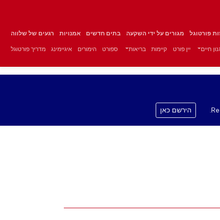
זות פורטוגל
מגורים על ידי השקעה
בתים חדשים
אמנויות
רגעים של שלווה
ון חיים
יין פורט
קיימות
בריאות
ספורט
הימורים
איגיימינג
מדריך פורטוגל
Re
הירשם כאן