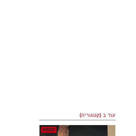
עוד ב {קטגוריה}