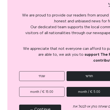
We are proud to provide our readers from around 
honest and unbiased news for fre
Our dedicated team supports the local commu
visitors of all nationalities through our newspap
We appreciate that not everyone can afford to pay
are able to, we ask you to
support The 
.
contribu
חודשי
שנתי
15.00 € / month
5.00 € / month
 שאתה נותן או לבטל את
Continue →