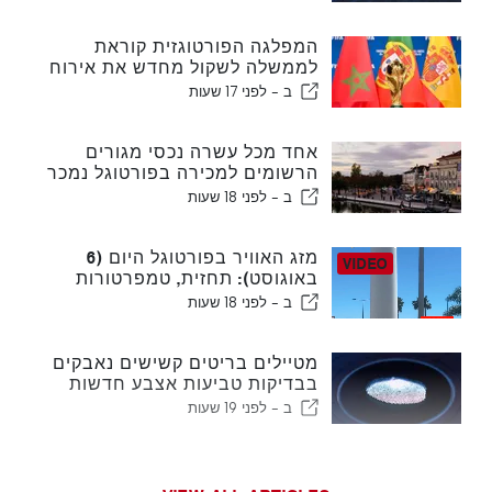
המפלגה הפורטוגזית קוראת
לממשלה לשקול מחדש את אירוח
המונדיאל במרוקו בשנת 2030
ב -
לפני 17 שעות
עקב משבר סעוטה
אחד מכל עשרה נכסי מגורים
הרשומים למכירה בפורטוגל נמכר
תוך פחות משבוע
ב -
לפני 18 שעות
מזג האוויר בפורטוגל היום (6
באוגוסט): תחזית, טמפרטורות
ולמה לצפות
ב -
לפני 18 שעות
מטיילים בריטים קשישים נאבקים
בבדיקות טביעות אצבע חדשות
של האיחוד האירופי
ב -
לפני 19 שעות