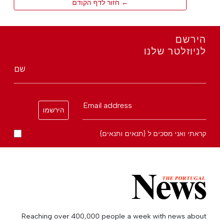
← חזור לדף הקודם
הירשם
לניוזלטר שלנו
שם
Email address
הירשמו
קראתי ואני מסכים ל {תנאים ותנאים}
Reaching over 400,000 people a week with news about