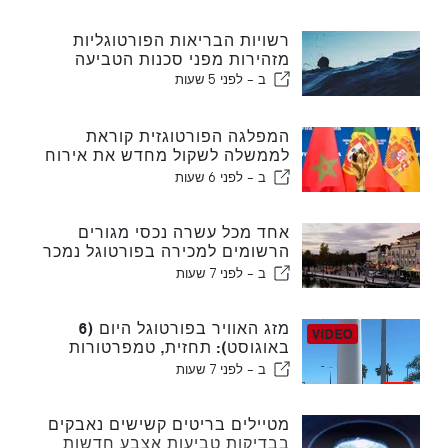
רשויות הבריאות הפורטוגליות
מזהירות מפני סכנות הטביעה
ב -
לפני 5 שעות
המפלגה הפורטוגזית קוראת
לממשלה לשקול מחדש את אירוח
המונדיאל במרוקו בשנת 2030
ב -
לפני 6 שעות
עקב משבר סעוטה
אחד מכל עשרה נכסי מגורים
הרשומים למכירה בפורטוגל נמכר
תוך פחות משבוע
ב -
לפני 7 שעות
מזג האוויר בפורטוגל היום (6
באוגוסט): תחזית, טמפרטורות
ולמה לצפות
ב -
לפני 7 שעות
מטיילים בריטים קשישים נאבקים
בבדיקות טביעות אצבע חדשות