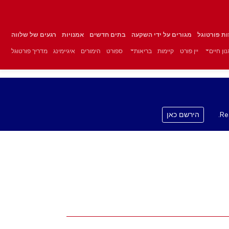
זות פורטוגל
מגורים על ידי השקעה
בתים חדשים
אמנויות
רגעים של שלווה
ון חיים
יין פורט
קיימות
בריאות
ספורט
הימורים
איגיימינג
מדריך פורטוגל
Re
הירשם כאן