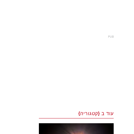
עוד ב {קטגוריה}