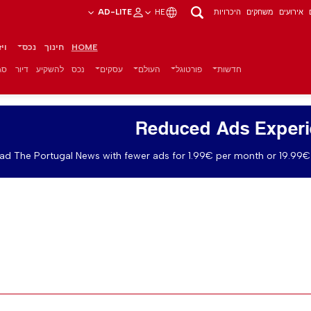
אירועים
משחקים
היכרויות
HE
AD-LITE
HOME
חינוך
נכס
וי
חדשות
פורטוגל
העולם
עסקים
נכס
להשקיע
דיור
סגנ
Reduced Ads Exper
ad The Portugal News with fewer ads for 1.99€ per month or 19.99€ 