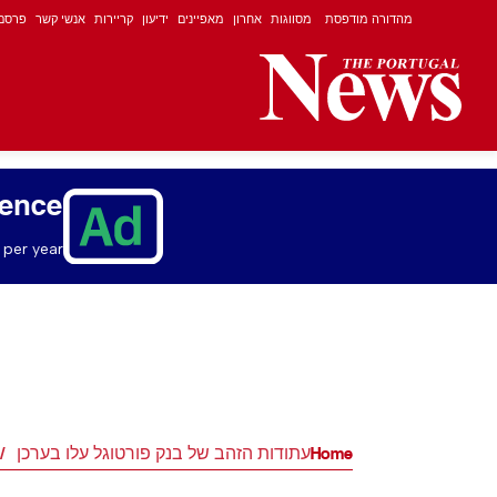
מהדורה מודפסת
מסווגות
אחרון
מאפיינים
ידיעון
קריירות
אנשי קשר
פרסם
ience
per year.
Home
עתודות הזהב של בנק פורטוגל עלו בערכן