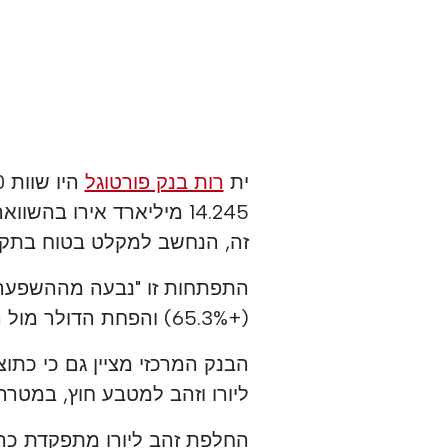
ית
רות בנק פורטוגל
זה, הנחשב למקלט בטוח בתקופ
התפתחות זו "נבעה מההשפעה 
(+65.3%) והפחת הדולר מול האירו (-13.1%)", מסביר ה- BdP.
הבנק המרכזי מציין גם כי כת
ליורו וזהב למטבע חוץ, במטר
החלפת זהב ליורו מתפקדת כהס