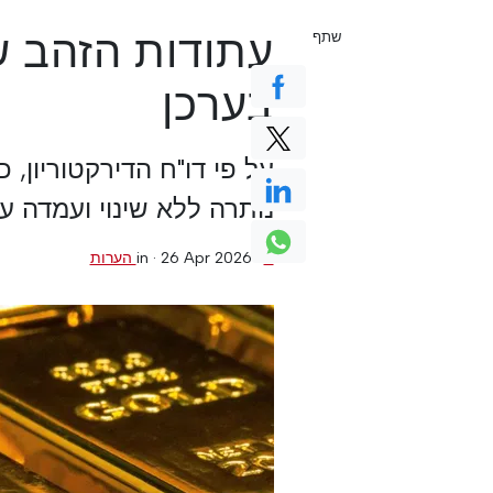
עתודות הזהב ש
שתף
בערכן
על פי דו"ח הדירקטוריון,
נותרה ללא שינוי ועמדה על 382.7 טון, אך שוויו עלה ב -
0 הערות
·
26 Apr 2026
in ·