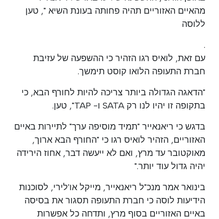
מהאיים האזוריים תהיה פחותה בעונת השיא ", טען
ללוסה
.
עם זאת, לואיס רגו הזהיר כי ההשפעה של עזיבת
חברת התעופה הלואו קוסט תימשך.
"הדאגה הגדולה ביותר צריכה להיות לחורף הבא, כי
בתקופה זו יהיו לנו רק SATA ו- TAP", טען.
בדגש כי ריאנאייר "תמיד מוסיפה ערך" לתיירות באיים
האזוריים, הזהיר לואיס רגו כי "החורף הבא ארוך,
מאוקטובר עד מרץ, ואם לא ייעשה דבר, אחוז הירידה
יהיה גדול עוד יותר."
בינואר אמר מנכ"ל ריאנאייר, מייקל או'לירי, לסוכנות
הידיעות לוסה כי חברת התעופה תסגור את בסיסה
באיים האזוריים בסוף מרץ, ותדחה כל אפשרות