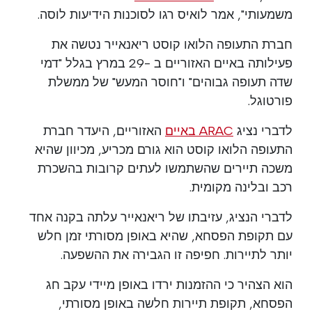
משמעותי", אמר לואיס רגו לסוכנות הידיעות לוסה.
חברת התעופה הלואו קוסט ריאנאייר נטשה את
פעילותה באיים האזוריים ב -29 במרץ בגלל "דמי
שדה תעופה גבוהים" ו"חוסר המעש" של ממשלת
פורטוגל.
לדברי נציג
ARAC באיים
האזוריים, היעדר חברת
התעופה הלואו קוסט הוא גורם מכריע, מכיוון שהיא
משכה תיירים שהשתמשו לעתים קרובות בהשכרת
רכב ובלינה מקומית.
לדברי הנציג, עזיבתו של ריאנאייר עלתה בקנה אחד
עם תקופת הפסחא, שהיא באופן מסורתי זמן חלש
יותר לתיירות. חפיפה זו הגבירה את ההשפעה.
הוא הצהיר כי ההזמנות ירדו באופן מיידי עקב חג
הפסחא, תקופת תיירות חלשה באופן מסורתי,