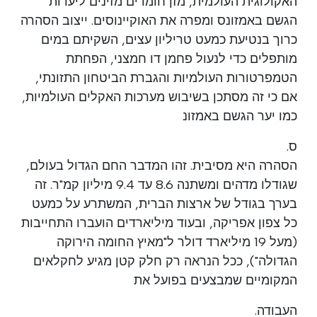
האקולוגית העולמית, מזן חומרים מזינים ליערות
הגשם באמזונס ומפרה את האוקיינוסים. ייצוב הסהרה
כרוך בנטיעת כמעט טריליון עצים, השקיתם במים
מותפלים כדי לנעול פחמן דו חמצני, הפחתת
הטמפרטורות העולמיות והגברת הביטחון התזונתי,
אם כי זה מסתכן בשיבוש מערכות האקלים העולמיות,
כמו יער הגשם באמזונ
ס.
הסהרה היא מסיבית. זהו המדבר החם הגדול בעולם,
שגודלו מדהים ומשתנה 8.6 עד 9.4 מיליון קמ"ר. זה
בערך בגודל של ארצות הברית, המשתרע על כמעט
כל צפון אפריקה, ובעוד מיליארדים הועברו התחייבות
(מעל 19 מיליארד דולר ל"מאיץ החומה הירוקה
הגדולה"), ככל הנראה רק חלק קטן מגיע לחקלאים
המקומיים שמבצעים בפועל את
העבודה.