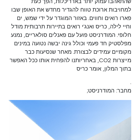
שהתאהבו עמוק יותר באדריכלות, הפך כעת
למחויבות ארוכת טווח להגדיר מחדש את האופן שבו
פארו רואים וחווים. באזור המוגדר על ידי שמש, ים
וחיי לילה, כריס ואנג'י רואים בתיירות תרבותית מודל
חלופי. המודרניסט פועל עם פאנלים סולאריים, נמנע
מפלסטיק חד פעמי וכולל גינה יבשה נטועה במינים
מקומיים עמידים לבצורת. מאחר שנסיעות כבר
מייצרות CO2, באחריותנו להפחית אותו ככל האפשר
בתוך המלון, אומר כריס
.
מחבר: המודרניסט;