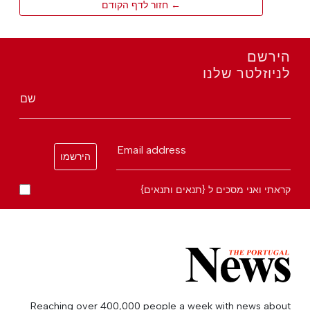
← חזור לדף הקודם
הירשם
לניוזלטר שלנו
שם
Email address
הירשמו
קראתי ואני מסכים ל {תנאים ותנאים}
Reaching over 400,000 people a week with news about