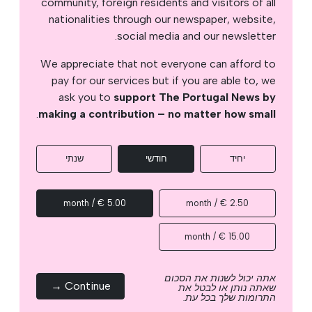
community, foreign residents and visitors of all
nationalities through our newspaper, website,
social media and our newsletter.
We appreciate that not everyone can afford to
pay for our services but if you are able to, we
ask you to
support The Portugal News by
.
making a contribution – no matter how small
יחיד
חודשי
שנתי
5.00 € / month
2.50 € / month
15.00 € / month
אתה יכול לשנות את הסכום
Continue →
שאתה נותן או לבטל את
התרומות שלך בכל עת.