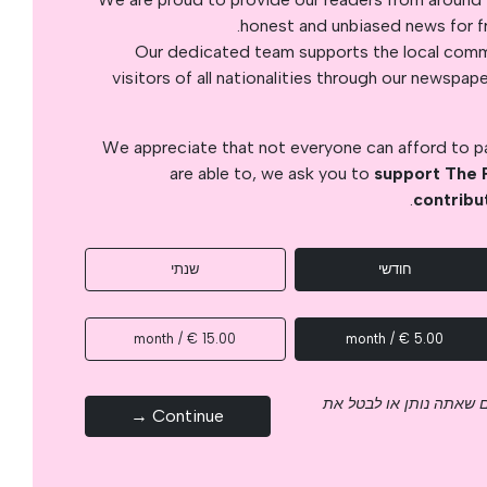
honest and unbiased news for fre
Our dedicated team supports the local commu
visitors of all nationalities through our newspap
We appreciate that not everyone can afford to pay
are able to, we ask you to
support The 
.
contribu
חודשי
שנתי
15.00 € / month
5.00 € / month
 שאתה נותן או לבטל את
Continue →