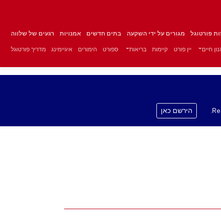
זות פורטוגל
מגורים על ידי השקעה
בתים חדשים
אמנויות
רגעים של שלווה
ון חיים
יין פורט
קיימות
בריאות
ספורט
הימורים
איגיימינג
מדריך פורטוגל
Re
הירשם כאן