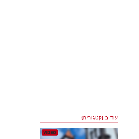
עוד ב {קטגוריה}