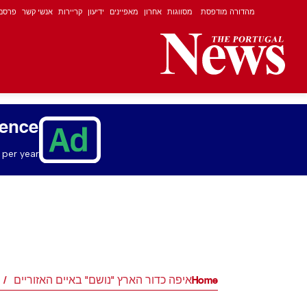
מהדורה מודפסת
מסווגות
אחרון
מאפיינים
ידיעון
קריירות
אנשי קשר
פרסם
ience
per year.
Home
איפה כדור הארץ "נושם" באיים האזוריים