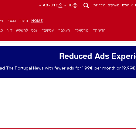
אירועים
משחקים
היכרויות
HE
AD-LITE
HOME
חינוך
נכס
וי
חדשות
פורטוגל
העולם
עסקים
נכס
להשקיע
דיור
סגנ
Reduced Ads Exper
ad The Portugal News with fewer ads for 1.99€ per month or 19.99€ 