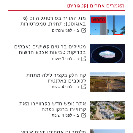
מאמרים אחרים {קטגוריה}
מזג האוויר בפורטוגל היום (6
באוגוסט): תחזית, טמפרטורות
ולמה לצפות
ב -
לפני שעתיים
מטיילים בריטים קשישים נאבקים
בבדיקות טביעות אצבע חדשות
של האיחוד האירופי
ב -
לפני 3 שעות
קח חלק בקציר לילה מתחת
לכוכבים באלנטז'ו
ב -
לפני 4 שעות
אתר נופש חדש בקרוויירו מאת
קרוויירו ברנקו נפתח
ב -
לפני 4 שעות
פלנטריום אספיניו יקיים אירוע