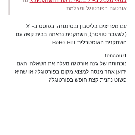
במאי 2026 ב- 7 במאי נראתה השחקנית
ג'
נה
אורטגה בפורטוגל ומצלמת
עם מעריצים בליסבון ובסינטרה. בפוסט ב- X
(לשעבר טוויטר), השחקנית נראתה בבית קפה עם
השחקנית האוסטרלית BeBe Bet
tencourt.
נוכחותה של ג'נה אורטגה מעלה את השאלה: האם
ידוען אחר מנסה למצוא מקום בפורטוגל? או שהיא
פשוט נהנית קצת חופש בפורטוגל?