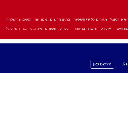
זות פורטוגל
מגורים על ידי השקעה
בתים חדשים
אמנויות
רגעים של שלווה
ון חיים
יין פורט
קיימות
בריאות
ספורט
הימורים
איגיימינג
מדריך פורטוגל
Re
הירשם כאן