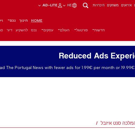
אירועים
משחקים
היכרויות
HE
AD-LITE
HOME
חינוך
נכס
וי
חדשות
פורטוגל
העולם
עסקים
נכס
להשקיע
דיור
סגנ
Reduced Ads Exper
ad The Portugal News with fewer ads for 1.99€ per month or 19.99€ 
המלכה סנט איזבל