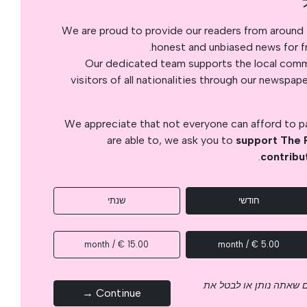
We are proud to provide our readers from around 
honest and unbiased news for fre
Our dedicated team supports the local commu
visitors of all nationalities through our newspap
We appreciate that not everyone can afford to pay
are able to, we ask you to
support The 
.
contribu
חודשי
שנתי
15.00 € / month
5.00 € / month
 שאתה נותן או לבטל את
Continue →