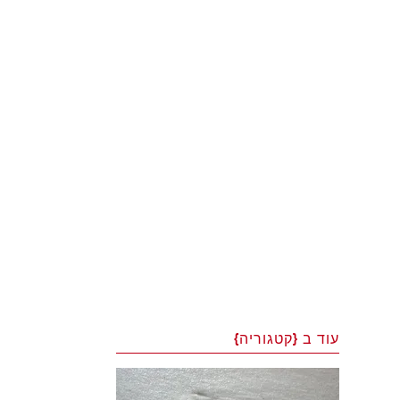
עוד ב {קטגוריה}