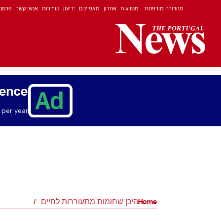
מהדורה מודפסת
מסווגות
אחרון
מאפיינים
ידיעון
קריירות
אנשי קשר
פרסם
ience
per year.
Home
היכן שחומות מתעוררות לחיים