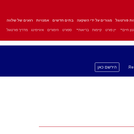
זות פורטוגל
מגורים על ידי השקעה
בתים חדשים
אמנויות
רגעים של שלווה
ון חיים
יין פורט
קיימות
בריאות
ספורט
הימורים
איגיימינג
מדריך פורטוגל
Re
הירשם כאן