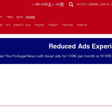
אירועים
משחקים
היכרויות
HE
AD-LITE
HOME
חינוך
נכס
וי
חדשות
פורטוגל
העולם
עסקים
נכס
להשקיע
דיור
סגנ
Reduced Ads Exper
ad The Portugal News with fewer ads for 1.99€ per month or 19.99€ 