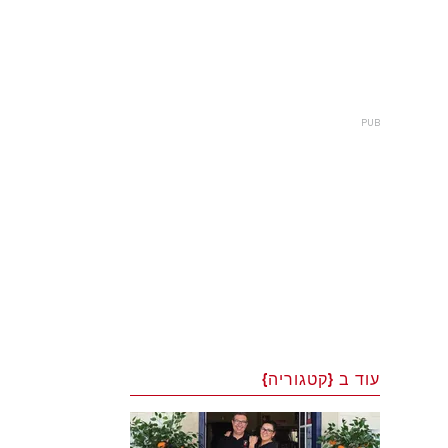
עוד ב {קטגוריה}