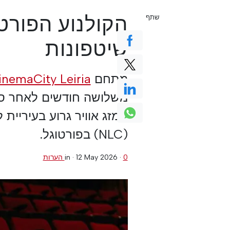
הקולנוע הפורט
שתף
שיטפונות
מתחם
CinemaCity Leiria ייפ
משלושה חודשים לאחר סג
(NLC) בפורטוגל.
0 הערות
·
12 May 2026
in ·