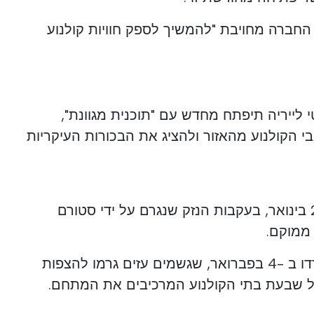
 החברה מחויבת "להמשיך לספק חוויות קולנוע
נמה סיטי לייריה תיפתח מחדש עם "תוכנית מגוונת",
 הקולנוע מהאזור ולהציג את הבכורות העיקריות
סינמה סיטי לייריה נסגר ב -28 בינואר, בעקבות הנזק שנגרם על ידי סטורם
 ממוקם.
המצב החמיר עם סערה לאונרדו ב -4 בפברואר, שגשמים עזים גרמו להצפות
כל שבעת בתי הקולנוע המרכיבים את המתחם.