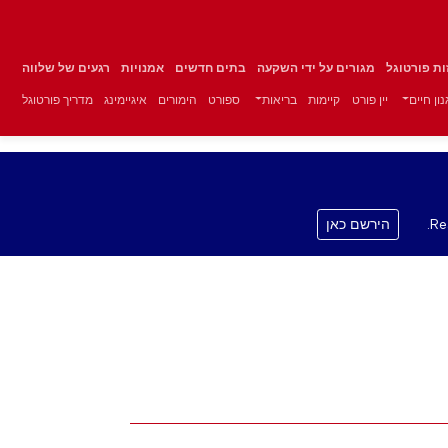
זות פורטוגל
מגורים על ידי השקעה
בתים חדשים
אמנויות
רגעים של שלווה
ון חיים
יין פורט
קיימות
בריאות
ספורט
הימורים
איגיימינג
מדריך פורטוגל
Re
הירשם כאן