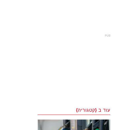
עוד ב {קטגוריה}