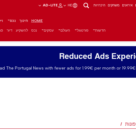
אירועים
משחקים
היכרויות
HE
AD-LITE
HOME
חינוך
נכס
וי
חדשות
פורטוגל
העולם
עסקים
נכס
להשקיע
דיור
סגנ
Reduced Ads Exper
ad The Portugal News with fewer ads for 1.99€ per month or 19.99€ 
ונות