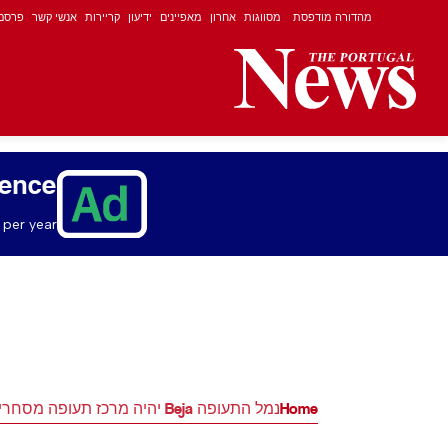
מהדורה מודפסת
מסווגות
אחרון
מאפיינים
ידיעון
קריירות
אנשי קשר
פרסם
ience
per year.
Home
נמל התעופה Beja יהיה מרכז תעופה מסחרי