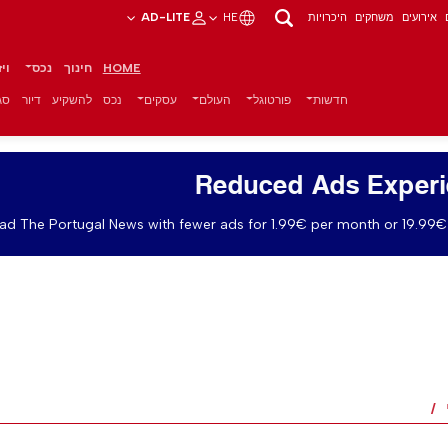
אירועים
משחקים
היכרויות
HE
AD-LITE
HOME
חינוך
נכס
וי
חדשות
פורטוגל
העולם
עסקים
נכס
להשקיע
דיור
סגנ
Reduced Ads Exper
ad The Portugal News with fewer ads for 1.99€ per month or 19.99€ 