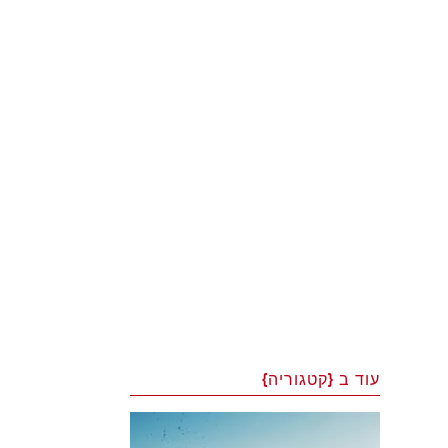
עוד ב {קטגוריה}