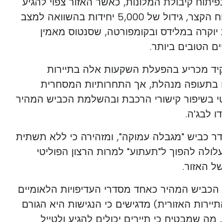
תוח קיבולת המלונות, כאשר האזור צפוי להגיע
ל -35,000 מיטות תיירים בטווח הקצר, גידול של 5,000 יחידות בהשוואה למצב
 יוקרה במלידס ובקומפורטה, שסנטוס מאמין
ם הטובים ביותר.
ד מכריע בהפעלת השקעות אלה בתיירות
ם בתעופה מנהלת, אך התחרותיות המסחרית
י בשיפור קישורי הרכבת ובהשלמת הכביש המהיר
ר כביש "מגבלה עמוקה", ומזהירה כי ללא תשתית
עלולה להפוך ל"תעתוע" למרות הרצון הפוליטי
ל האזור.
ביש המהיר כאחד מסדרי העדיפויות הלאומיים
ה ו- ERT (ישות התיירות האזורית) מדגישים כי הנגישות היא הגורם
מה שמבטיח כי תיירים יכולים להגיע ולטייל