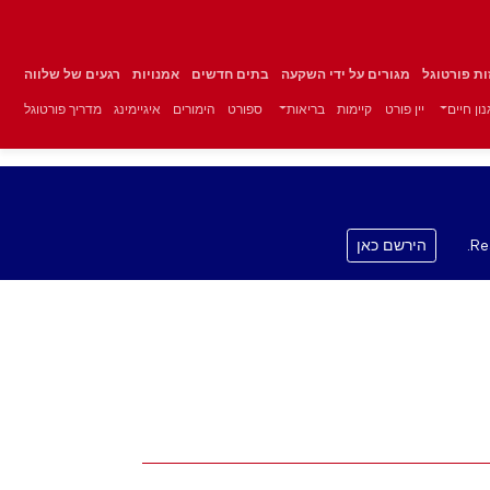
זות פורטוגל
מגורים על ידי השקעה
בתים חדשים
אמנויות
רגעים של שלווה
ון חיים
יין פורט
קיימות
בריאות
ספורט
הימורים
איגיימינג
מדריך פורטוגל
Re
הירשם כאן