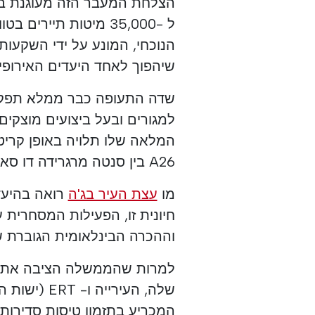
הצלחת המעבר הזה מעוגנת בפי
הנוכחי, המונע על ידי השקעות
שיהפוך לאחד היעדים האירופיי
שדה התעופה כבר ממלא תפקי
למגורים ובעל ביצועים מוצקי
המלאה שלו תלויה באופן קריט
A26 בין סנטה מרגרידה דו סאדו לבג'ה.
מו
עצת העיר בג'ה
רואה בהיעד
חיונית זו, הפעילות המסחרית 
וההכרה הבינלאומית הגוברת ש
למרות שהממשלה הציבה את הכ
שלה, העיריי
המכריע בתזמון טיסות סדירות, 