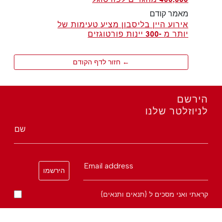
מאמר קודם
אירוע היין בליסבון מציע טעימות של
יותר מ -300 יינות פורטוגזים
← חזור לדף הקודם
הירשם
לניוזלטר שלנו
שם
Email address
הירשמו
קראתי ואני מסכים ל {תנאים ותנאים}