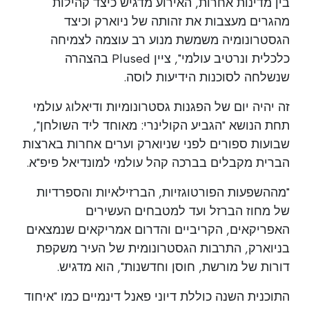
בין מדינות אחרות, האירוע מדגיש כיצד קהילות
מהגרים מעצבות את זהותה של ניוארק וכיצד
הגסטרונומיה משמשת מנוע רב עוצמה לצמיחה
כלכלית ונרטיב עולמי", ציין Plused בהצהרה
שנשלחה לסוכנות הידיעות לוסה.
זה יהיה יום של הפגנות גסטרונומיות ודיאלוג עולמי
תחת הנושא "הגביע הקולינרי: מאוחד ליד השולחן",
שבועות ספורים לפני שניוארק וערים אחרות בארצות
הברית מקבלים בברכה קהל עולמי למונדיאל פיפ"א.
"מההשפעות הפורטוגזיות, הברזילאיות והספרדיות
של מחוז הברזל ועד למטבחים העשירים
האפריקאים, הקריביים והדרום אמריקאים שנמצאים
בניוארק, התרבות הגסטרונומית של העיר משקפת
דורות של מורשת, חוסן וחדשנות", הוא מדגיש.
התוכנית השנה כוללת דיוני פאנל דינמיים כמו "איחוד