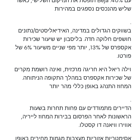
עם 40%. Beja תופסת את המיקום השלישי, כאשר
שליש מהנכסים נספגים במהירות
.
בשווקים הגדולים במדינה, האידיאליסטים/נתונים
חושפים חלוקה חדה. בליסבון יש שיעור שכירות
אקספרס של 13%, יותר מפי שניים משיעור 6% של
פורטו.
וילה ריאל היא חריגה מרכזית, ואינה רושמת מקרים
של שכירות אקספרס במהלך התקופה הניתוחה.
המחוז התנהג באופן כללי מהר יותר
.
הדיירים מתמודדים עם פחות תחרות בשעות
הראשונות לאחר הפרסום בבירות המחוז לייריה,
אווירו וויאנה דו קסטלו.
אסימטריות אזוריות מעצבות מגמות מחירים באופן