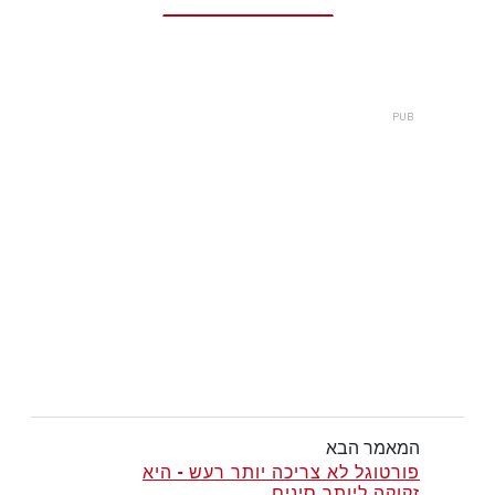
המאמר הבא
פורטוגל לא צריכה יותר רעש - היא
זקוקה ליותר סינים