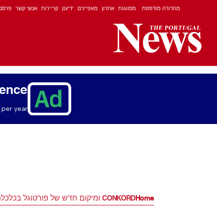
מהדורה מודפסת
מסווגות
אחרון
מאפיינים
ידיעון
קריירות
אנשי קשר
פרסם
ience
per year.
Home
CONKORD ומיקום חדש של פורטוגל בכלכלת הבינה המלאכותית