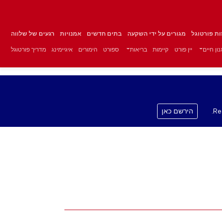
זות פורטוגל
מגורים על ידי השקעה
בתים חדשים
אמנויות
רגעים של שלווה
ון חיים
יין פורט
קיימות
בריאות
ספורט
הימורים
איגיימינג
מדריך פורטוגל
Re
הירשם כאן