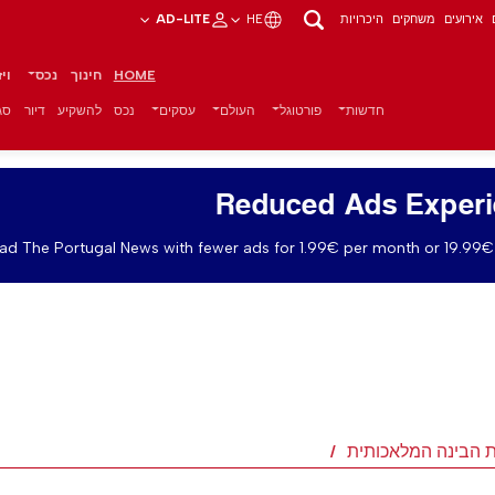
אירועים
משחקים
היכרויות
HE
AD-LITE
HOME
חינוך
נכס
וי
חדשות
פורטוגל
העולם
עסקים
נכס
להשקיע
דיור
סגנ
Reduced Ads Exper
ad The Portugal News with fewer ads for 1.99€ per month or 19.99€ 