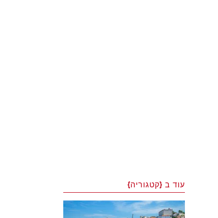
עוד ב {קטגוריה}