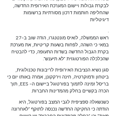
לבקרת גבולות ויישום המערכת האירופית החדשה,
שהחליפה חותמות דרכון מסורתיות ברשומות
דיגיטליות
.
ראש הממשלה, לואיס מונטנגרו, הודה שוב ב-27
במאי כי השהה, לפחות בשעות קריטיות, את מערכת
בקרת הגבול החדשה בשדות התעופה, כדי להבטיח
שהכלכלה הפורטוגזית "לא תיענש".
סגן נשיא הנציבות האירופית לריבונות טכנולוגית,
ביטחון ודמוקרטיה, חינה וירקקונן, אמרה באותו יום כי
בריסל זמינה לתמוך בפורטוגל ביישום ה- EES, תוך
הכרה בקשיים בחלק מהמדינות החברות.
כשנשאלה ספציפית לגבי המצב בפורטוגל, היא
הודתה כי החקיקה החדשה נכנסה לתוקף "לאחרונה
מאוד" וכי "בחלק מהמדינות החברות" יש קשיים