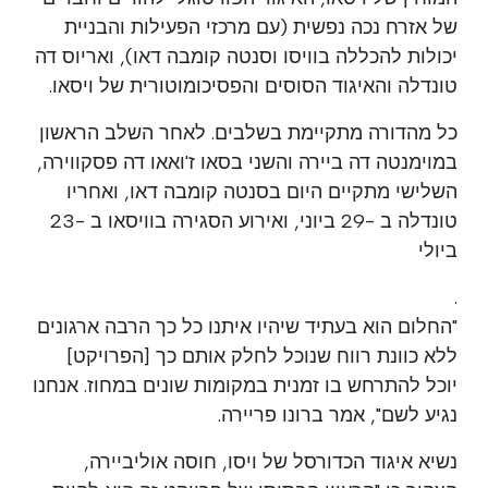
של אזרח נכה נפשית (עם מרכזי הפעילות והבניית
יכולות להכללה בוויסו וסנטה קומבה דאו), ואריוס דה
טונדלה והאיגוד הסוסים והפסיכומוטורית של ויסאו.
כל מהדורה מתקיימת בשלבים. לאחר השלב הראשון
במוימנטה דה ביירה והשני בסאו ז'ואאו דה פסקווירה,
השלישי מתקיים היום בסנטה קומבה דאו, ואחריו
טונדלה ב -29 ביוני, ואירוע הסגירה בוויסאו ב -23
ביולי
.
"החלום הוא בעתיד שיהיו איתנו כל כך הרבה ארגונים
ללא כוונת רווח שנוכל לחלק אותם כך [הפרויקט]
יוכל להתרחש בו זמנית במקומות שונים במחוז. אנחנו
נגיע לשם", אמר ברונו פריירה.
נשיא איגוד הכדורסל של ויסו, חוסה אוליביירה,