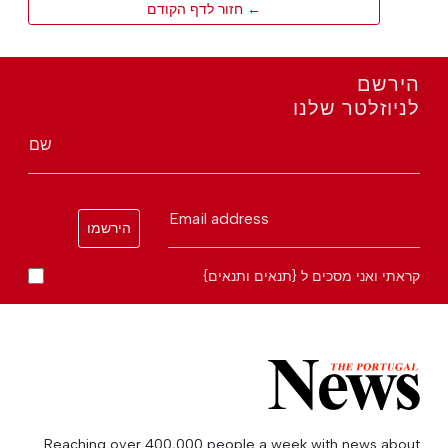
← חזור לדף הקודם
הירשם
לניוזלטר שלנו
שם
Email address
הירשמו
קראתי ואני מסכים ל {תנאים ותנאים}
Reaching over 400,000 people a week with news about