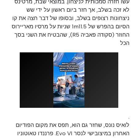
עשו חזרה סמכותית לניצחון. במוצאי שבת, מרטינס
לא זכה בשלב, אך חזר ביום ראשון על ידי שש
ניצחונות רצופים בשלב, ובסופו של דבר חצה את קו
הסיום בהפרש של 1m11.5 שניות על מרסיו מאריירוס
החוזר (סקודה פאביה R5), שהבטיח את השני בסך
הכל
.
לואיס נונס, שחזר גם הוא, תפס את מקום הפודיום
האחרון במיצובישי לנסר Evo VI. פרננדו טאוטוניו