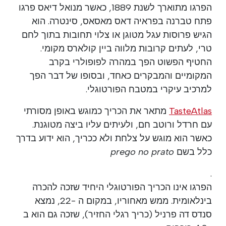
הפרגו מתוארך לשנת 1889, כאשר מנואל דיאס פרגו
פתח טברנה בפראיה דאס מאסאס, סינטרה. הוא
הגיש פרוסות עגל מטוגן או צלוי תחובות בתוך לחם
טרי, לעתים קרובות מלווה ביין קולארס מקומי.
החטיף הפשוט הפך במהרה לפופולרי בקרב
המקומיים והמבקרים כאחד, ובסופו של דבר הפך
למרכיב עיקרי במטבח הפורטוגלי.
TasteAtlas
מתאר את הכריך כמוגש באופן מסורתי
עם חרדל ורוטב חם, ולעיתים עליו ביצה מטוגנת.
כאשר הוא מוגש על צלחת ולא ככריך, הוא ידוע בדרך
כלל בשם
prego no prato
.
הפרגו אינו הכריך הפורטוגלי היחיד שזכה להכרה
בינלאומית. ממש מאחוריו, במקום ה -22, נמצא
סנדס דה פרניל (כריך רגלי החזיר), שזכה גם הוא ב