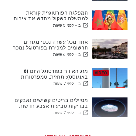
המפלגה הפורטוגזית קוראת
לממשלה לשקול מחדש את אירוח
המונדיאל במרוקו בשנת 2030
ב -
לפני 5 שעות
עקב משבר סעוטה
אחד מכל עשרה נכסי מגורים
הרשומים למכירה בפורטוגל נמכר
תוך פחות משבוע
ב -
לפני 6 שעות
מזג האוויר בפורטוגל היום (6
באוגוסט): תחזית, טמפרטורות
ולמה לצפות
ב -
לפני 7 שעות
מטיילים בריטים קשישים נאבקים
בבדיקות טביעות אצבע חדשות
של האיחוד האירופי
ב -
לפני 7 שעות