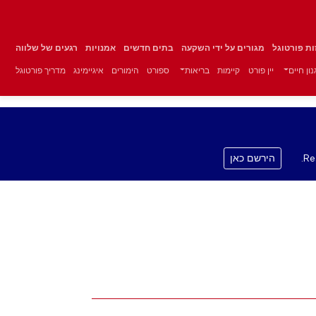
זות פורטוגל
מגורים על ידי השקעה
בתים חדשים
אמנויות
רגעים של שלווה
ון חיים
יין פורט
קיימות
בריאות
ספורט
הימורים
איגיימינג
מדריך פורטוגל
Re
הירשם כאן