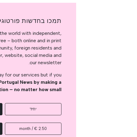
תמכו בחדשות פורטוגל
the world with independent,
e – both online and in print.
nity, foreign residents and
er, website, social media and
our newsletter.
 for our services but if you
Portugal News by making a
tion – no matter how small
יחיד
2.50 € / month