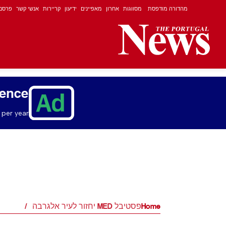
מהדורה מודפסת
מסווגות
אחרון
מאפיינים
ידיעון
קריירות
אנשי קשר
פרסם
ience
per year.
Home
פסטיבל MED יחזור לעיר אלגרבה