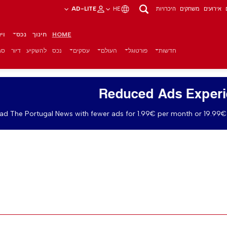
אירועים
משחקים
היכרויות
HE
AD-LITE
HOME
חינוך
נכס
וי
חדשות
פורטוגל
העולם
עסקים
נכס
להשקיע
דיור
סגנ
Reduced Ads Exper
ad The Portugal News with fewer ads for 1.99€ per month or 19.99€ 