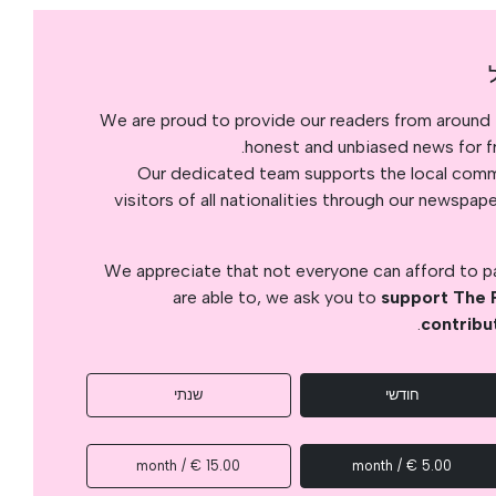
We are proud to provide our readers from around 
honest and unbiased news for fre
Our dedicated team supports the local commu
visitors of all nationalities through our newspap
We appreciate that not everyone can afford to pay
are able to, we ask you to
support The 
.
contribu
חודשי
שנתי
15.00 € / month
5.00 € / month