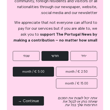
community, foreign residents and visitors of all
nationalities through our newspaper, website,
social media and our newsletter.
We appreciate that not everyone can afford to
pay for our services but if you are able to, we
ask you to
support The Portugal News by
.
making a contribution – no matter how small
יחיד
חודשי
שנתי
5.00 € / month
2.50 € / month
15.00 € / month
אתה יכול לשנות את הסכום
Continue →
שאתה נותן או לבטל את
התרומות שלך בכל עת.