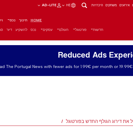
אירועים
משחקים
היכרויות
HE
AD-LITE
HOME
חינוך
נכס
וי
חדשות
פורטוגל
העולם
עסקים
נכס
להשקיע
דיור
סגנ
Reduced Ads Exper
ad The Portugal News with fewer ads for 1.99€ per month or 19.99€ 
 את דירוג הגולף החדש בפורטוגל