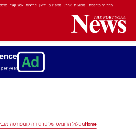
מהדורה מודפסת
מסווגות
אחרון
מאפיינים
ידיעון
קריירות
אנשי קשר
פרסם
ience
per year.
Home
מסלול הדונאס של טרס דה קומפורטה מוביל