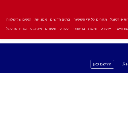
זות פורטוגל
מגורים על ידי השקעה
בתים חדשים
אמנויות
רגעים של שלווה
ון חיים
יין פורט
קיימות
בריאות
ספורט
הימורים
איגיימינג
מדריך פורטוגל
Re
הירשם כאן