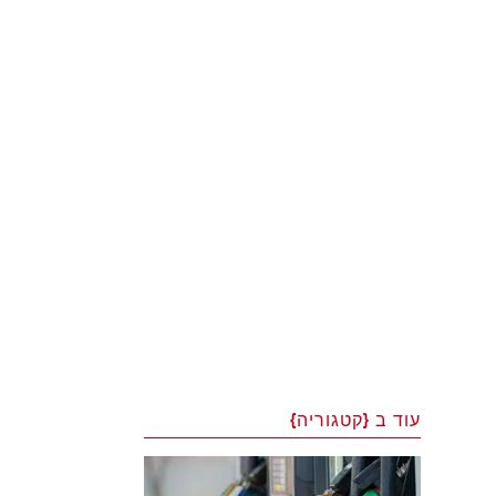
עוד ב {קטגוריה}