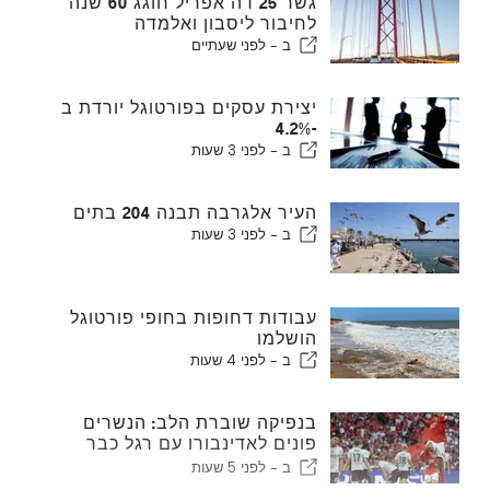
גשר 25 דה אפריל חוגג 60 שנה
לחיבור ליסבון ואלמדה
ב -
לפני שעתיים
יצירת עסקים בפורטוגל יורדת ב
-4.2%
ב -
לפני 3 שעות
העיר אלגרבה תבנה 204 בתים
ב -
לפני 3 שעות
עבודות דחופות בחופי פורטוגל
הושלמו
ב -
לפני 4 שעות
בנפיקה שוברת הלב: הנשרים
פונים לאדינבורו עם רגל כבר
בשלב הבא
ב -
לפני 5 שעות