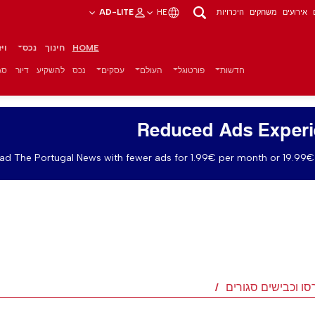
אירועים
משחקים
היכרויות
HE
AD-LITE
HOME
חינוך
נכס
וי
חדשות
פורטוגל
העולם
עסקים
נכס
להשקיע
דיור
סגנ
Reduced Ads Exper
ad The Portugal News with fewer ads for 1.99€ per month or 19.99€ 