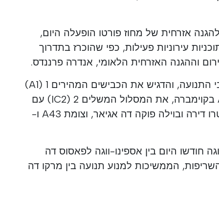
הגנה אזרחית של מחוז פורטו הופעלה היום,
טרפה לזו של אווירו, ו -10 תוכניות עירוניות פעילות, כפי שהוכרז בתדרוך
הפקיד סימן גם על סגירת נתיבי התנועה, והדגיש את הכבישים המהירים 1 (A1)
באווירו סול ואסטרג'ה, את A13 בקוימברה, את המסלול המשלים 2 (IC2) עם
צומת A25, את ה- A24 בקסטרו דירה ובוילה פוקה דה אגיאר, וצומת A43 ו-
גה חודשו היום בין אספינו-ווגה לפאסוס דה
שריפות, הממשיכות למנוע תנועה בין מרקו דה