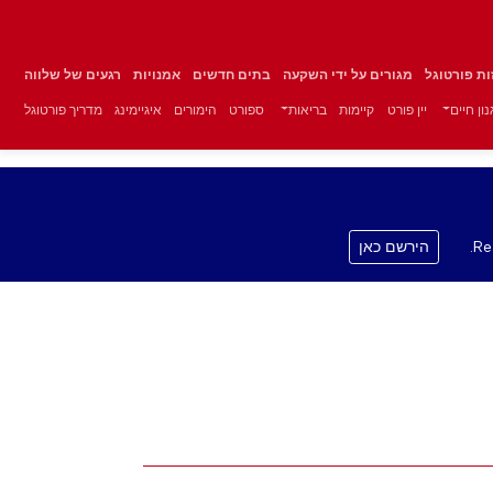
זות פורטוגל
מגורים על ידי השקעה
בתים חדשים
אמנויות
רגעים של שלווה
ון חיים
יין פורט
קיימות
בריאות
ספורט
הימורים
איגיימינג
מדריך פורטוגל
Re
הירשם כאן