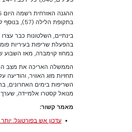
בתקופת הלילה (57), בנוסף ל -277 התקריות ביום שני.
בינתיים, השלטונות כבר עצרו 
בהפעלת שריפות בעיריות פומבל 
במחוז קוימברה, מאז השבוע ש
הממשלה האריכה את מצב הכוננ
תחזיות מזג האוויר, והודיעה 
השריפות בימים האחרונים, בתי
מנואל קסטרו אלמיידה, שערך ה
מאמר קשור:
עדכון אש בפורטוגל: יותר מ -5,000 כבאים מתמודדים עם