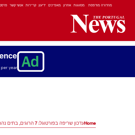
מהדורה מודפסת
מסווגות
אחרון
מאפיינים
ידיעון
קריירות
אנשי קשר
פרסם
ience
per year.
Home
עדכון שריפה בפורטוגל: 7 הרוגים, בתים נהרסו וכבישים סגורים