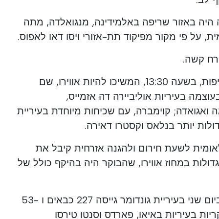
 היה באזור שריפה באלמידינה, מנגואלדה, מתה
 על פי מקור מפיקוד תת-אזורי ויסו דאו לאפוס.
ורח קשה.
המחוזות שנפגעו ביותר מהשריפות, בשעה 13:30, המשיכו להיות אווירו, שם
צמה בעיריות אוליביירה דה אזמייס,
ה ואגואדה; קוימברה, עם שכיחות מיוחדת בעיריית
דולות יותר בנלאס וקסטרו דאירה.
ומית לשעת חירום ולהגנה אזרחית קיבל את
ולות במחוז אווירו, שהבוקר היה בהיקף כולל של
במחוז פורטו, שריפה שפרצה ביום שני בעיריית גונדומר גייסה 227 כבאים ו -53
יות בעיריות באיאו, פארדס וסנטו טירסו