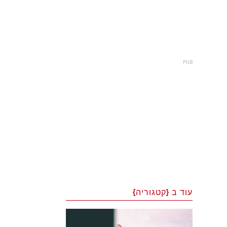
עוד ב {קטגוריה}