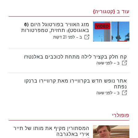
עוד ב {קטגוריה}
מזג האוויר בפורטוגל היום (6
באוגוסט): תחזית, טמפרטורות
ולמה לצפות
ב -
לפני 21 דקות
קח חלק בקציר לילה מתחת לכוכבים באלנטז'ו
ב -
לפני שעה
אתר נופש חדש בקרוויירו מאת קרוויירו ברנקו
נפתח
ב -
לפני שעה
פופולרי
המסתורין מקיף את מותו של תייר
אירי באלגרבה