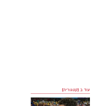
עוד ב {קטגוריה}