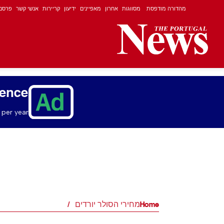
מהדורה מודפסת
מסווגות
אחרון
מאפיינים
ידיעון
קריירות
אנשי קשר
פרסם
ience
per year.
Home
מחירי הסולר יורדים