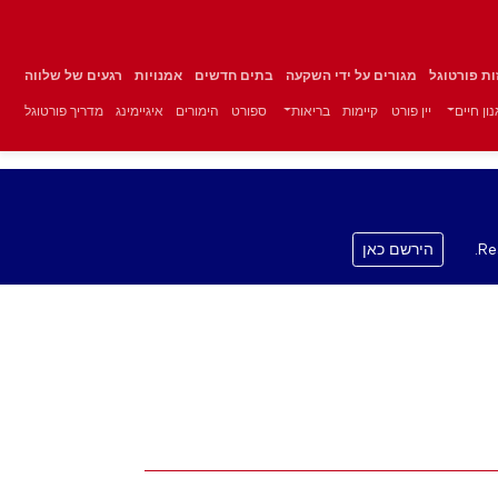
זות פורטוגל
מגורים על ידי השקעה
בתים חדשים
אמנויות
רגעים של שלווה
ון חיים
יין פורט
קיימות
בריאות
ספורט
הימורים
איגיימינג
מדריך פורטוגל
Re
הירשם כאן