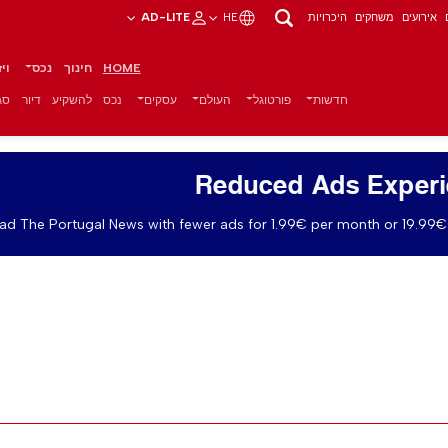
אירועים
משחקים
היכרויות
HE
AD-LITE
HOME
חינוך
נכס
וי
חדשות
פורטוגל
העולם
עסקים
נכס
להשקיע
דיור
סגנ
Reduced Ads Exper
ad The Portugal News with fewer ads for 1.99€ per month or 19.99€ 