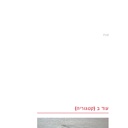
עוד ב {קטגוריה}