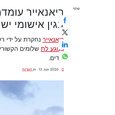
ריאנאייר עומד
שתף
בגין אישומי י
ריאנאייר
נחקרת על ידי רש
בנוגע לת
שלומים הקשורים
ילדים.
0 הערות
·
13 Jun 2026
in ·