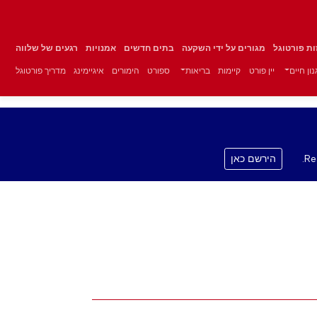
זות פורטוגל
מגורים על ידי השקעה
בתים חדשים
אמנויות
רגעים של שלווה
ון חיים
יין פורט
קיימות
בריאות
ספורט
הימורים
איגיימינג
מדריך פורטוגל
Re
הירשם כאן