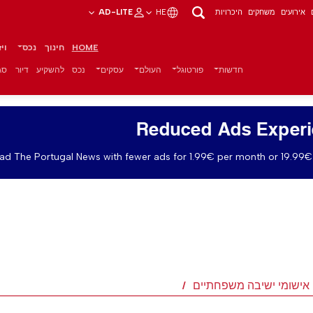
אירועים
משחקים
היכרויות
HE
AD-LITE
HOME
חינוך
נכס
וי
חדשות
פורטוגל
העולם
עסקים
נכס
להשקיע
דיור
סגנ
Reduced Ads Exper
ad The Portugal News with fewer ads for 1.99€ per month or 19.99€ 
ן אישומי ישיבה משפחתיים