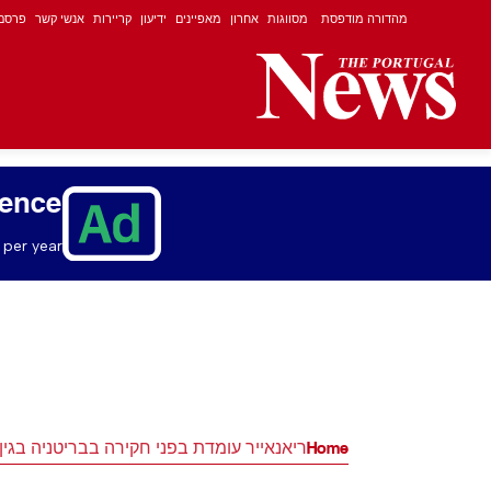
מהדורה מודפסת
מסווגות
אחרון
מאפיינים
ידיעון
קריירות
אנשי קשר
פרסם
ience
per year.
Home
ריאנאייר עומדת בפני חקירה בבריטניה בגי