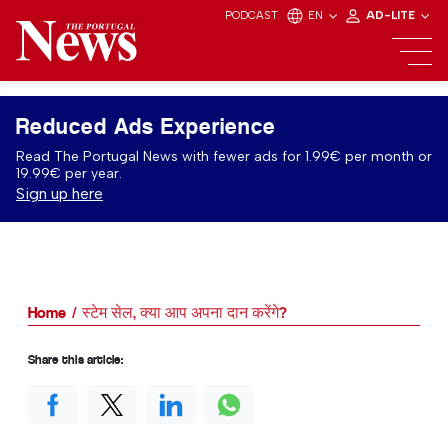
PODCAST
EN
AD-LITE
Reduced Ads Experience
Read The Portugal News with fewer ads for 1.99€ per month or
19.99€ per year.
Sign up here
Home
स्टेम सेल, क्या आप अपना दान करेंगे?
Share this article: