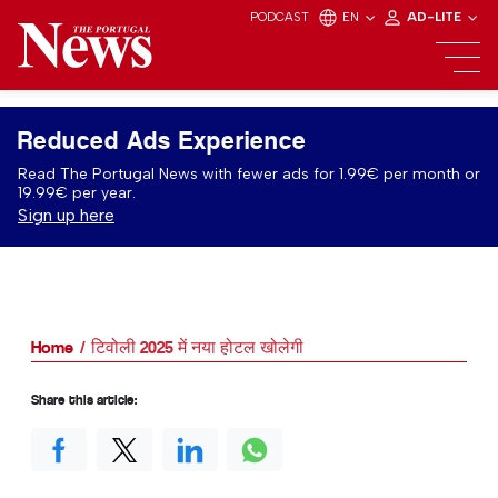
PODCAST
EN
AD-LITE
Reduced Ads Experience
Read The Portugal News with fewer ads for 1.99€ per month or
19.99€ per year.
Sign up here
Home
टिवोली 2025 में नया होटल खोलेगी
Share this article: