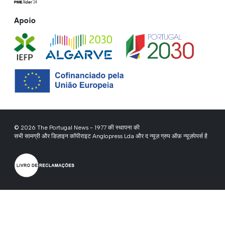
Apoio
© 2026 The Portugal News - 1977 की स्थापना की
सभी सामग्री और डिज़ाइन कॉपीराइट Anglopress Lda और द न्यूज़ ग्रुप ऑफ़ न्यूज़पेपर्स है