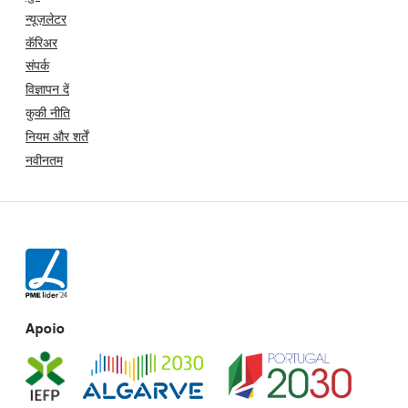
न्यूज़लेटर
कॅरिअर
संपर्क
विज्ञापन दें
कुकी नीति
नियम और शर्तें
नवीनतम
Apoio