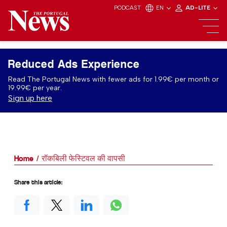
PODCAST
EN
AD-LITE
Reduced Ads Experience
Read The Portugal News with fewer ads for 1.99€ per month or
19.99€ per year.
Sign up here
Home
रॉकबिली फेस्टिवल की वापसी
Share this article: