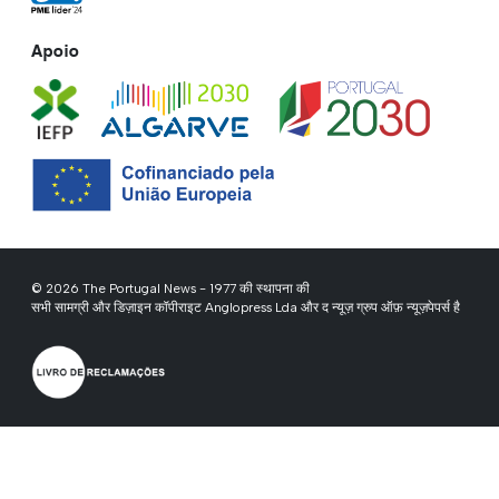
Apoio
© 2026 The Portugal News - 1977 की स्थापना की
सभी सामग्री और डिज़ाइन कॉपीराइट Anglopress Lda और द न्यूज़ ग्रुप ऑफ़ न्यूज़पेपर्स है