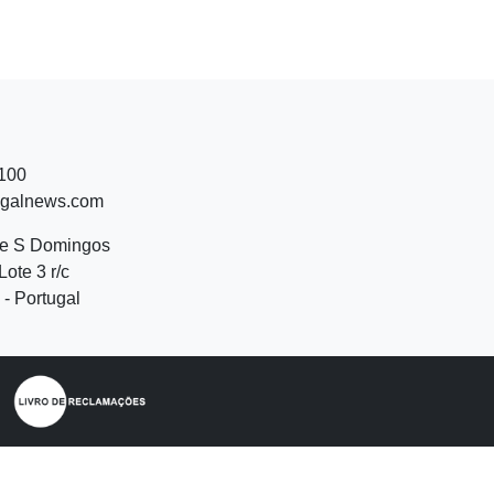
 100
ugalnews.com
de S Domingos
Lote 3 r/c
- Portugal