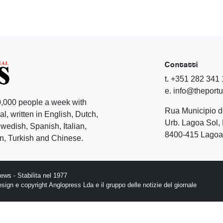
Contatti
t. +351 282 341
e. info@theport
,000 people a week with
Rua Municipio 
l, written in English, Dutch,
Urb. Lagoa Sol, 
edish, Spanish, Italian,
8400-415 Lagoa 
, Turkish and Chinese.
ws - Stabilita nel 1977
design e copyright Anglopress Lda e il gruppo delle notizie del giornale