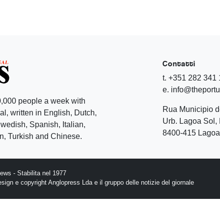
Contatti
t. +351 282 341
e. info@theport
,000 people a week with
Rua Municipio 
l, written in English, Dutch,
Urb. Lagoa Sol, 
edish, Spanish, Italian,
8400-415 Lagoa 
, Turkish and Chinese.
ws - Stabilita nel 1977
design e copyright Anglopress Lda e il gruppo delle notizie del giornale