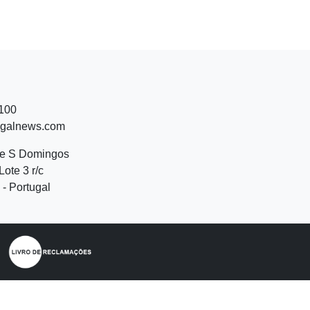
 100
ugalnews.com
de S Domingos
Lote 3 r/c
- Portugal