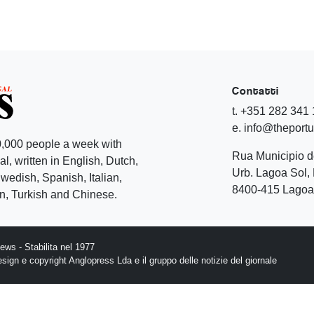
Contatti
t. +351 282 341
e. info@theport
,000 people a week with
Rua Municipio 
l, written in English, Dutch,
Urb. Lagoa Sol, 
edish, Spanish, Italian,
8400-415 Lagoa 
, Turkish and Chinese.
ws - Stabilita nel 1977
design e copyright Anglopress Lda e il gruppo delle notizie del giornale