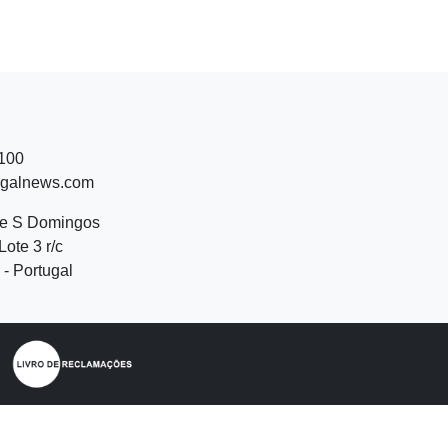
 100
ugalnews.com
de S Domingos
Lote 3 r/c
- Portugal